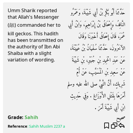
Umm Sharik reported
حَدَّثَنَا أَبُو بَكْرِ بْنُ أَبِي شَيْبَةَ، وَعَمْرٌو
that Allah's Messenger
النَّاقِدُ، وَإِسْحَاقُ بْنُ إِبْرَاهِيمَ، وَابْنُ أَبِي
(ﷺ) commanded her to
kill geckos. This hadith
عُمَرَ، قَالَ إِسْحَاقُ أَخْبَرَنَا وَقَالَ
has been transmitted on
the authority of Ibn Abi
الآخَرُونَ، حَدَّثَنَا سُفْيَانُ بْنُ عُيَيْنَةَ،
Shaiba with a slight
عَنْ عَبْدِ الْحَمِيدِ بْنِ جُبَيْرِ، بْنِ شَيْبَةَ
variation of wording.
عَنْ سَعِيدِ بْنِ الْمُسَيَّبِ، عَنْ أُمِّ
شَرِيكٍ، أَنَّ النَّبِيَّ صلى الله عليه وسلم
أَمَرَهَا بِقَتْلِ الأَوْزَاغِ ‏.‏ وَفِي حَدِيثِ
ابْنِ أَبِي شَيْبَةَ أَمَرَ ‏.‏
صحيح
Grade:
Sahih
Reference
:
Sahih Muslim
2237 a