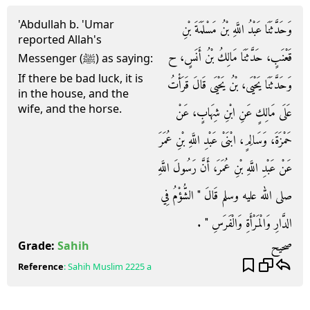
'Abdullah b. 'Umar
وَحَدَّثَنَا عَبْدُ اللَّهِ بْنُ مَسْلَمَةَ بْنِ
reported Allah's
قَعْنَبٍ، حَدَّثَنَا مَالِكُ بْنُ أَنَسٍ، ح
Messenger (ﷺ) as saying:
If there be bad luck, it is
وَحَدَّثَنَا يَحْيَى، بْنُ يَحْيَى قَالَ قَرَأْتُ
in the house, and the
wife, and the horse.
عَلَى مَالِكٍ عَنِ ابْنِ شِهَابٍ، عَنْ
حَمْزَةَ، وَسَالِمٍ، ابْنَىْ عَبْدِ اللَّهِ بْنِ عُمَرَ
عَنْ عَبْدِ اللَّهِ بْنِ عُمَرَ، أَنَّ رَسُولَ اللَّهِ
صلى الله عليه وسلم قَالَ ‏"‏ الشُّؤْمُ فِي
الدَّارِ وَالْمَرْأَةِ وَالْفَرَسِ ‏"‏ ‏.‏
صحيح
Grade:
Sahih
Reference
:
Sahih Muslim
2225 a