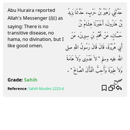
Abu Huraira reported
حَدَّثَنِي زُهَيْرُ بْنُ حَرْبٍ، حَدَّثَنَا يَزِيدُ
Allah's Messenger (ﷺ) as
بْنُ هَارُونَ، أَخْبَرَنَا هِشَامُ بْنُ
saying: There is no
transitive disease, no
حَسَّانٍ، عَنْ مُحَمَّدِ بْنِ سِيرِينَ، عَنْ
hama, no divination, but I
like good omen.
أَبِي هُرَيْرَةَ، قَالَ قَالَ رَسُولُ اللَّهِ صلى
الله عليه وسلم ‏"‏ لاَ عَدْوَى وَلاَ هَامَةَ
وَلاَ طِيَرَةَ وَأُحِبُّ الْفَأْلَ الصَّالِحَ ‏"‏ ‏.‏
صحيح
Grade:
Sahih
Reference
:
Sahih Muslim
2223 d