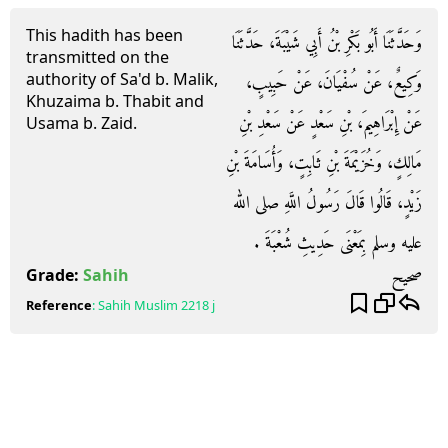
This hadith has been
وَحَدَّثَنَا أَبُو بَكْرِ بْنُ أَبِي شَيْبَةَ، حَدَّثَنَا
transmitted on the
authority of Sa'd b. Malik,
وَكِيعٌ، عَنْ سُفْيَانَ، عَنْ حَبِيبٍ،
Khuzaima b. Thabit and
عَنْ إِبْرَاهِيمَ، بْنِ سَعْدٍ عَنْ سَعْدِ بْنِ
Usama b. Zaid.
مَالِكٍ، وَخُزَيْمَةَ بْنِ ثَابِتٍ، وَأُسَامَةَ بْنِ
زَيْدٍ، قَالُوا قَالَ رَسُولُ اللَّهِ صلى الله
عليه وسلم بِمَعْنَى حَدِيثِ شُعْبَةَ ‏.‏
صحيح
Grade:
Sahih
Reference
:
Sahih Muslim
2218 j