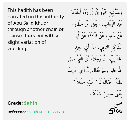
This hadith has been
وَحَدَّثَنِيهِ عَمْرُو بْنُ زُرَارَةَ، أَخْبَرَنَا
narrated on the authority
of Abu Sa'id Khudri
عَبْدُ الْوَهَّابِ، - يَعْنِي ابْنَ عَطَاءٍ -
through another chain of
عَنْ سَعِيدٍ، عَنْ قَتَادَةَ، عَنْ أَبِي
transmitters but with a
slight variation of
الْمُتَوَكِّلِ النَّاجِيِّ، عَنْ أَبِي سَعِيدٍ
wording.
الْخُدْرِيِّ، أَنَّ رَجُلاً، أَتَى النَّبِيَّ صلى
الله عليه وسلم فَقَالَ إِنَّ أَخِي عَرِبَ
بَطْنُهُ ‏.‏ فَقَالَ لَهُ ‏"‏ اسْقِهِ عَسَلاً ‏"‏ ‏.‏
بِمَعْنَى حَدِيثِ شُعْبَةَ ‏.‏
صحيح
Grade:
Sahih
Reference
:
Sahih Muslim
2217 b