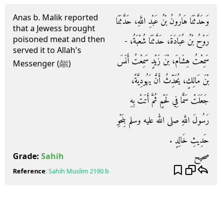
Anas b. Malik reported
وَحَدَّثَنَا هَارُونُ بْنُ عَبْدِ اللَّهِ، حَدَّثَنَا
that a Jewess brought
poisoned meat and then
رَوْحُ بْنُ عُبَادَةَ، حَدَّثَنَا شُعْبَةُ، -
served it to Allah's
سَمِعْتُ هِشَامَ، بْنَ زَيْدٍ سَمِعْتُ أَنَسَ
Messenger (ﷺ)
بْنَ مَالِكٍ، يُحَدِّثُ أَنَّ يَهُودِيَّةً،
جَعَلَتْ سَمًّا فِي لَحْمٍ ثُمَّ أَتَتْ بِهِ
رَسُولَ اللَّهِ صلى الله عليه وسلم بِنَحْوِ
حَدِيثِ خَالِدٍ ‏.‏
صحيح
Grade:
Sahih
Reference
:
Sahih Muslim
2190 b