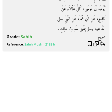
أَيُّوبَ بْنَ مُوسَى، كُلُّ هَؤُلاَءِ عَنْ
نَافِعٍ، عَنِ ابْنِ عُمَرَ، عَنِ النَّبِيِّ صلى
الله عليه وسلم بِمَعْنَى حَدِيثِ مَالِكٍ ‏.‏
صحيح
Grade:
Sahih
Reference
:
Sahih Muslim
2183 b