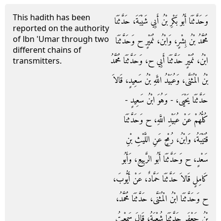
This hadith has been
وَحَدَّثَنَا أَبُو بَكْرِ بْنُ أَبِي شَيْبَةَ، حَدَّثَنَا
reported on the authority
of lbn 'Umar through two
مُحَمَّدُ بْنُ بِشْرٍ، وَابْنُ، نُمَيْرٍ ح وَحَدَّثَنَا
different chains of
ابْنُ، نُمَيْرٍ حَدَّثَنَا أَبِي ح، وَحَدَّثَنَا مُحَمَّدُ
transmitters.
بْنُ الْمُثَنَّى، وَعُبَيْدُ اللَّهِ بْنُ سَعِيدٍ، قَالاَ
حَدَّثَنَا يَحْيَى، - وَهُوَ ابْنُ سَعِيدٍ -
كُلُّهُمْ عَنْ عُبَيْدِ اللَّهِ، ح وَحَدَّثَنَا
قُتَيْبَةُ، وَابْنُ، رُمْحٍ عَنِ اللَّيْثِ بْنِ
سَعْدٍ، ح وَحَدَّثَنَا أَبُو الرَّبِيعِ، وَأَبُو
كَامِلٍ قَالاَ حَدَّثَنَا حَمَّادٌ، عَنْ أَيُّوبَ،
ح وَحَدَّثَنَا ابْنُ الْمُثَنَّى، حَدَّثَنَا مُحَمَّدُ،
بْنُ جَعْفَرٍ حَدَّثَنَا شُعْبَةُ، قَالَ سَمِعْتُ