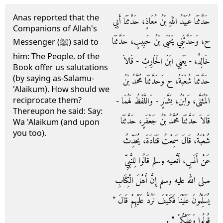
Anas reported that the
حَدَّثَنَا عُبَيْدُ اللَّهِ بْنُ مُعَاذٍ، حَدَّثَنَا أَبِي
Companions of Allah's
ح، وَحَدَّثَنِي يَحْيَى بْنُ حَبِيبٍ، حَدَّثَنَا
Messenger (ﷺ) said to
him: The People. of the
خَالِدٌ، - يَعْنِي ابْنَ الْحَارِثِ - قَالاَ
Book offer us salutations
(by saying as-Salamu-
حَدَّثَنَا شُعْبَةُ، ح وَحَدَّثَنَا مُحَمَّدُ بْنُ
'Alaikum). How should we
الْمُثَنَّى، وَابْنُ، بَشَّارٍ - وَاللَّفْظُ لَهُمَا -
reciprocate them?
Thereupon he said: Say:
قَالاَ حَدَّثَنَا مُحَمَّدُ بْنُ جَعْفَرٍ، حَدَّثَنَا
Wa 'Alaikum (and upon
you too).
شُعْبَةُ، قَالَ سَمِعْتُ قَتَادَةَ، يُحَدِّثُ
عَنْ أَنَسٍ، أَنَّعليه وسلم قَالُوا لِلنَّبِيِّ
صلى الله عليه وسلم إِنَّ أَهْلَ الْكِتَابِ
يُسَلِّمُونَ عَلَيْنَا فَكَيْفَ نَرُدُّ عَلَيْهِمْ قَالَ ‏"‏
قُولُوا وَعَلَيْكُمْ ‏"‏ ‏.‏