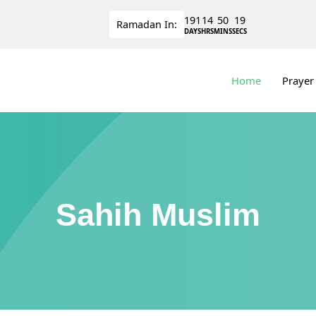
191
14
50
19
Ramadan
In:
DAYS
HRS
MINS
SECS
Home
Prayer
Sahih Muslim