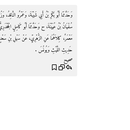
وَحَدَّثَنَا أَبُو بَكْرِ بْنُ أَبِي شَيْبَةَ، وَعَمْرٌو النَّاقِدُ، وَ
سُفْيَانُ بْنُ عُيَيْنَةَ، ح وَحَدَّثَنَا أَبُو كَامِلٍ الْجَحْدَرِيّ
مَعْمَرٌ، كِلاَهُمَا عَنِ الزُّهْرِيِّ، عَنْ سَهْلِ بْنِ سَعْ
حَدِيثِ اللَّيْثِ وَيُونُسَ ‏.‏
صحيح