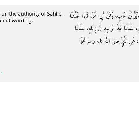
on the authority of Sahl b.
زُهَيْرُ بْنُ حَرْبٍ، وَابْنُ أَبِي عُمَرَ، قَالُوا حَدَّثَنَا
ion of wording.
ُ، حَدَّثَنَا عَبْدُ الْوَاحِدِ بْنُ زِيَادٍ، حَدَّثَنَا
دٍ، عَنِ النَّبِيِّ صلى الله عليه وسلم نَحْوَ
 c