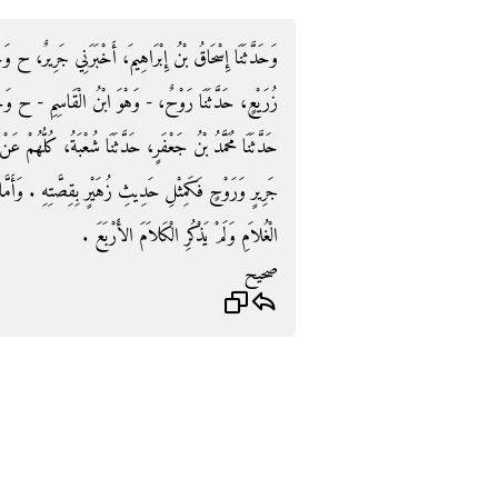
وَحَدَّثَنَا إِسْحَاقُ بْنُ إِبْرَاهِيمَ، أَخْبَرَنِي جَرِيرٌ، ح وَحَد
زُرَيْعٍ، حَدَّثَنَا رَوْحٌ، - وَهْوَ ابْنُ الْقَاسِمِ - ح وَحَدَّثَن
حَدَّثَنَا مُحَمَّدُ بْنُ جَعْفَرٍ، حَدَّثَنَا شُعْبَةُ، كُلُّهُمْ عَ
جَرِيرٍ وَرَوْحٍ فَكَمِثْلِ حَدِيثِ زُهَيْرٍ بِقِصَّتِهِ ‏.‏ وَأَمَّا
الْغُلاَمِ وَلَمْ يَذْكُرِ الْكَلاَمَ الأَرْبَعَ ‏.‏
صحيح