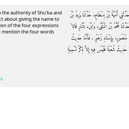
 the authority of Shu'ba and
َّثَنِي أُمَيَّةُ بْنُ بِسْطَامٍ، حَدَّثَنَا يَزِيدُ بْنُ
act about giving the name to
ion of the four expressions
َا مُحَمَّدُ بْنُ الْمُثَنَّى، وَابْنُ، بَشَّارٍ قَالاَ
t mention the four words
نْ مَنْصُورٍ، بِإِسْنَادِ زُهَيْرٍ ‏.‏ فَأَمَّا حَدِيثُ
 حَدِيثُ شُعْبَةَ فَلَيْسَ فِيهِ إِلاَّ ذِكْرُ تَسْمِيَةِ
 b