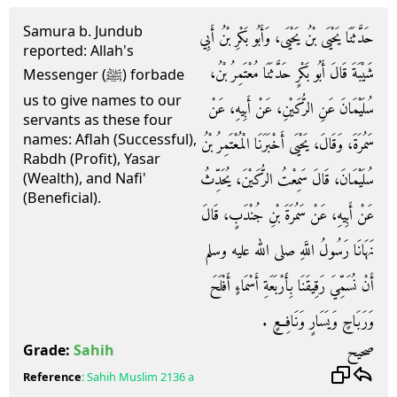
Samura b. Jundub
حَدَّثَنَا يَحْيَى بْنُ يَحْيَى، وَأَبُو بَكْرِ بْنُ أَبِي
reported: Allah's
شَيْبَةَ قَالَ أَبُو بَكْرٍ حَدَّثَنَا مُعْتَمِرُ بْنُ،
Messenger (ﷺ) forbade
us to give names to our
سُلَيْمَانَ عَنِ الرُّكَيْنِ، عَنْ أَبِيهِ، عَنْ
servants as these four
names: Aflah (Successful),
سَمُرَةَ، وَقَالَ، يَحْيَى أَخْبَرَنَا الْمُعْتَمِرُ بْنُ
Rabdh (Profit), Yasar
سُلَيْمَانَ، قَالَ سَمِعْتُ الرُّكَيْنَ، يُحَدِّثُ
(Wealth), and Nafi'
(Beneficial).
عَنْ أَبِيهِ، عَنْ سَمُرَةَ بْنِ جُنْدَبٍ، قَالَ
نَهَانَا رَسُولُ اللَّهِ صلى الله عليه وسلم
أَنْ نُسَمِّيَ رَقِيقَنَا بِأَرْبَعَةِ أَسْمَاءٍ أَفْلَحَ
وَرَبَاحٍ وَيَسَارٍ وَنَافِعٍ ‏.‏
صحيح
Grade:
Sahih
Reference
:
Sahih Muslim
2136 a