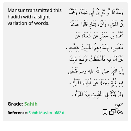
Mansur transmitted this
وَحَدَّثَنَا أَبُو بَكْرِ بْنُ أَبِي شَيْبَةَ، وَمُحَمَّدُ
hadith with a slight
variation of words.
بْنُ الْمُثَنَّى، وَابْنُ، بَشَّارٍ قَالُوا حَدَّثَنَا
مُحَمَّدُ، بْنُ جَعْفَرٍ عَنْ شُعْبَةَ، عَنْ
مَنْصُورٍ، بِإِسْنَادِهِمُ الْحَدِيثَ بِقِصَّتِهِ ‏.‏
غَيْرَ أَنَّ فِيهِ فَأَسْقَطَتْ فَرُفِعَ ذَلِكَ
إِلَى النَّبِيِّ صلى الله عليه وسلم فَقَضَى
فِيهِ بِغُرَّةٍ وَجَعَلَهُ عَلَى أَوْلِيَاءِ الْمَرْأَةِ ‏.‏
وَلَمْ يَذْكُرْ فِي الْحَدِيثِ دِيَةَ الْمَرْأَةِ ‏.‏
صحيح
Grade:
Sahih
Reference
:
Sahih Muslim
1682 d