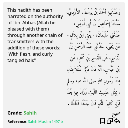
This hadith has been
وَحَدَّثَنِيهِ أَحْمَدُ بْنُ يُوسُفَ الأَزْدِيُّ،
narrated on the authority
of Ibn 'Abbas (Allah be
حَدَّثَنَا إِسْمَاعِيلُ بْنُ أَبِي أُوَيْسٍ،
pleased with them)
حَدَّثَنِي سُلَيْمَانُ، - يَعْنِي ابْنَ بِلاَلٍ -
through another chain of
transmitters with the
عَنْ يَحْيَى، حَدَّثَنِي عَبْدُ الرَّحْمَنِ بْنُ
addition of these words:
'With flesh, and curly
الْقَاسِمِ، عَنِ الْقَاسِمِ بْنِ مُحَمَّدٍ، عَنِ
tangled hair."
ابْنِ عَبَّاسٍ، أَنَّهُ قَالَ ذُكِرَ الْمُتَلاَعِنَانِ
عِنْدَ رَسُولِ اللَّهِ صلى الله عليه وسلم
‏.‏ بِمِثْلِ حَدِيثِ اللَّيْثِ وَزَادَ فِيهِ بَعْدَ
قَوْلِهِ كَثِيرَ اللَّحْمِ قَالَ جَعْدًا قَطَطًا ‏.‏
صحيح
Grade:
Sahih
Reference
:
Sahih Muslim
1497 b