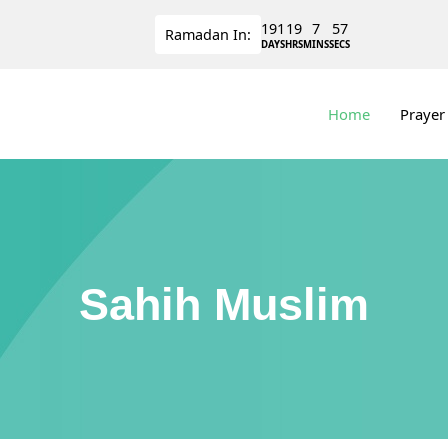
191
19
7
57
Ramadan
In:
DAYS
HRS
MINS
SECS
Home
Prayer
Sahih Muslim