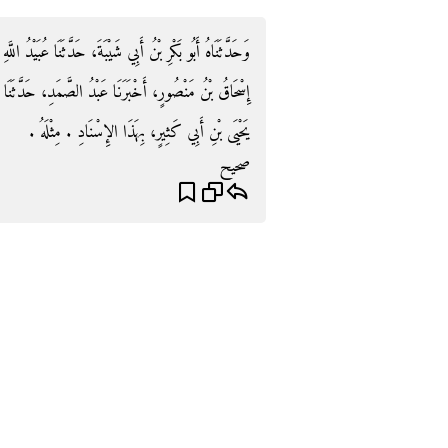
وَحَدَّثَنَاهُ أَبُو بَكْرِ بْنُ أَبِي شَيْبَةَ، حَدَّثَنَا عُبَيْدُ ا
إِسْحَاقُ بْنُ مَنْصُورٍ، أَخْبَرَنَا عَبْدُ الصَّمَدِ، حَدَّثَن
يَحْيَى بْنِ أَبِي كَثِيرٍ، بِهَذَا الإِسْنَادِ ‏.‏ مِثْلَهُ ‏.‏
صحيح