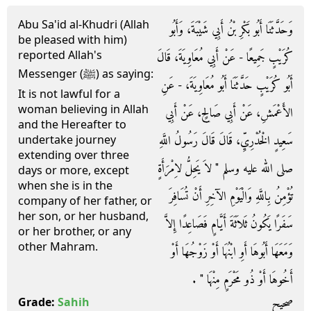
Abu Sa'id al-Khudri (Allah
وَحَدَّثَنَا أَبُو بَكْرِ بْنُ أَبِي شَيْبَةَ، وَأَبُو
be pleased with him)
reported Allah's
كُرَيْبٍ جَمِيعًا - عَنْ أَبِي مُعَاوِيَةَ، قَالَ
Messenger (ﷺ) as saying:
أَبُو كُرَيْبٍ حَدَّثَنَا أَبُو مُعَاوِيَةَ، - عَنِ
It is not lawful for a
woman believing in Allah
الأَعْمَشِ، عَنْ أَبِي صَالِحٍ، عَنْ أَبِي
and the Hereafter to
سَعِيدٍ الْخُدْرِيِّ، قَالَ قَالَ رَسُولُ اللَّهِ
undertake journey
extending over three
صلى الله عليه وسلم ‏"‏ لاَ يَحِلُّ لاِمْرَأَةٍ
days or more, except
when she is in the
تُؤْمِنُ بِاللَّهِ وَالْيَوْمِ الآخِرِ أَنْ تُسَافِرَ
company of her father, or
her son, or her husband,
سَفَرًا يَكُونُ ثَلاَثَةَ أَيَّامٍ فَصَاعِدًا إِلاَّ
or her brother, or any
other Mahram.
وَمَعَهَا أَبُوهَا أَوِ ابْنُهَا أَوْ زَوْجُهَا أَوْ
أَخُوهَا أَوْ ذُو مَحْرَمٍ مِنْهَا ‏"‏ ‏.‏
صحيح
Grade:
Sahih