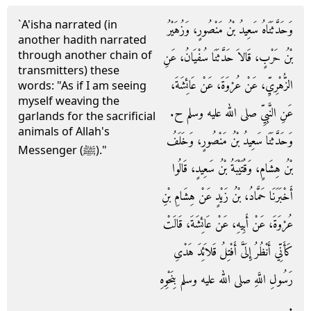
`A'isha narrated (in
وَحَدَّثَنَاهُ سَعِيدُ بْنُ مَنْصُورٍ، وَزُهَيْرُ
another hadith narrated
through another chain of
بْنُ حَرْبٍ، قَالاَ حَدَّثَنَا سُفْيَانُ، عَنِ
transmitters) these
الزُّهْرِيِّ، عَنْ عُرْوَةَ، عَنْ عَائِشَةَ،
words: "As if I am seeing
myself weaving the
عَنِ النَّبِيِّ صلى الله عليه وسلم ح.
garlands for the sacrificial
animals of Allah's
وَحَدَّثَنَا سَعِيدُ بْنُ مَنْصُورٍ، وَخَلَفُ
Messenger (ﷺ)."
بْنُ هِشَامٍ، وَقُتَيْبَةُ بْنُ سَعِيدٍ، قَالُوا
أَخْبَرَنَا حَمَّادُ، بْنُ زَيْدٍ عَنْ هِشَامِ بْنِ
عُرْوَةَ، عَنْ أَبِيهِ، عَنْ عَائِشَةَ، قَالَتْ
كَأَنِّي أَنْظُرُ إِلَىَّ أَفْتِلُ قَلاَئِدَ هَدْىِ
رَسُولِ اللَّهِ صلى الله عليه وسلم بِنَحْوِهِ
‏.‏