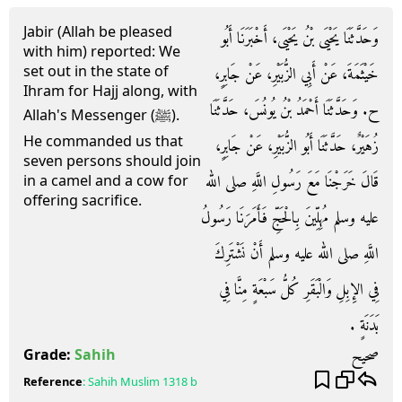
Jabir (Allah be pleased
وَحَدَّثَنَا يَحْيَى بْنُ يَحْيَى، أَخْبَرَنَا أَبُو
with him) reported: We
set out in the state of
خَيْثَمَةَ، عَنْ أَبِي الزُّبَيْرِ، عَنْ جَابِرٍ،
Ihram for Hajj along, with
ح. وَحَدَّثَنَا أَحْمَدُ بْنُ يُونُسَ، حَدَّثَنَا
Allah's Messenger (ﷺ).
He commanded us that
زُهَيْرٌ، حَدَّثَنَا أَبُو الزُّبَيْرِ، عَنْ جَابِرٍ،
seven persons should join
قَالَ خَرَجْنَا مَعَ رَسُولِ اللَّهِ صلى الله
in a camel and a cow for
offering sacrifice.
عليه وسلم مُهِلِّينَ بِالْحَجِّ فَأَمَرَنَا رَسُولُ
اللَّهِ صلى الله عليه وسلم أَنْ نَشْتَرِكَ
فِي الإِبِلِ وَالْبَقَرِ كُلُّ سَبْعَةٍ مِنَّا فِي
بَدَنَةٍ ‏.‏
صحيح
Grade:
Sahih
Reference
:
Sahih Muslim
1318 b