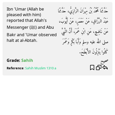
Ibn 'Umar (Allah be
حَدَّثَنَا مُحَمَّدُ بْنُ مِهْرَانَ الرَّازِيُّ، حَدَّثَنَا
pleased with him)
reported that Allah's
عَبْدُ الرَّزَّاقِ، عَنْ مَعْمَرٍ، عَنْ أَيُّوبَ،
Messenger (ﷺ) and Abu
عَنْ نَافِعٍ، عَنِ ابْنِ عُمَرَ، أَنَّ النَّبِيَّ
Bakr and 'Umar observed
halt at al-Abtah.
صلى الله عليه وسلم وَأَبَا بَكْرٍ وَعُمَرَ
كَانُوا يَنْزِلُونَ الأَبْطَحَ.
صحيح
Grade:
Sahih
Reference
:
Sahih Muslim
1310 a