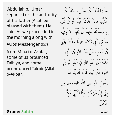
'Abdullah b. 'Umar
حَدَّثَنَا أَحْمَدُ بْنُ حَنْبَلٍ، وَمُحَمَّدُ بْنُ
reported on the authority
of his father (Allah be
الْمُثَنَّى، قَالاَ حَدَّثَنَا عَبْدُ اللَّهِ بْنُ نُمَيْرٍ،
pleased with them). He
ح وَحَدَّثَنَا سَعِيدُ بْنُ يَحْيَى الأُمَوِيُّ،
said: As we proceeded in
the morning along with
حَدَّثَنِي أَبِي قَالاَ، جَمِيعًا حَدَّثَنَا يَحْيَى
AUbs Messenger (ﷺ)
بْنُ سَعِيدٍ، عَنْ عَبْدِ اللَّهِ بْنِ، أَبِي
from Mina to 'Arafat,
some of us prounced
سَلَمَةَ عَنْ عَبْدِ اللَّهِ بْنِ عَبْدِ اللَّهِ بْنِ
Talbiya, and some
pronounced Takbir (Allah-
عُمَرَ، عَنْ أَبِيهِ، قَالَ غَدَوْنَا مَعَ
o-Akbar).
رَسُولِ اللَّهِ صلى الله عليه وسلم مِنْ
مِنًى إِلَى عَرَفَاتٍ مِنَّا الْمُلَبِّي وَمِنَّا
الْمُكَبِّرُ ‏. ‏
صحيح
Grade:
Sahih