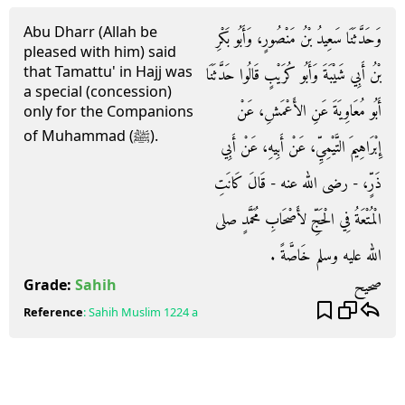
Abu Dharr (Allah be
وَحَدَّثَنَا سَعِيدُ بْنُ مَنْصُورٍ، وَأَبُو بَكْرِ
pleased with him) said
that Tamattu' in Hajj was
بْنُ أَبِي شَيْبَةَ وَأَبُو كُرَيْبٍ قَالُوا حَدَّثَنَا
a special (concession)
أَبُو مُعَاوِيَةَ عَنِ الأَعْمَشِ، عَنْ
only for the Companions
of Muhammad (ﷺ).
إِبْرَاهِيمَ التَّيْمِيِّ، عَنْ أَبِيهِ، عَنْ أَبِي
ذَرٍّ، - رضى الله عنه - قَالَ كَانَتِ
الْمُتْعَةُ فِي الْحَجِّ لأَصْحَابِ مُحَمَّدٍ صلى
الله عليه وسلم خَاصَّةً ‏.‏
صحيح
Grade:
Sahih
Reference
:
Sahih Muslim
1224 a