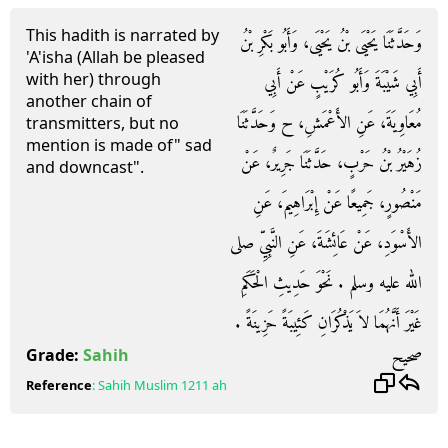
This hadith is narrated by
وَحَدَّثَنَا يَحْيَى بْنُ يَحْيَى، وَأَبُو بَكْرِ بْنُ
'A'isha (Allah be pleased
with her) through
أَبِي شَيْبَةَ وَأَبُو كُرَيْبٍ عَنْ أَبِي
another chain of
مُعَاوِيَةَ، عَنِ الأَعْمَشِ، ح وَحَدَّثَنَا
transmitters, but no
mention is made of" sad
زُهَيْرُ بْنُ حَرْبٍ، حَدَّثَنَا جَرِيرٌ، عَنْ
and downcast".
مَنْصُورٍ، جَمِيعًا عَنْ إِبْرَاهِيمَ، عَنِ
الأَسْوَدِ، عَنْ عَائِشَةَ، عَنِ النَّبِيِّ صلى
الله عليه وسلم ‏.‏ نَحْوَ حَدِيثِ الْحَكَمِ
غَيْرَ أَنَّهُمَا لاَ يَذْكُرَانِ كَئِيبَةً حَزِينَةً ‏.‏
صحيح
Grade:
Sahih
Reference
:
Sahih Muslim
1211 ah