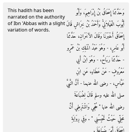
This hadith has been
وَحَدَّثَنَا إِسْحَاقُ بْنُ إِبْرَاهِيمَ، وَأَبُو
narrated on the authority
of Ibn 'Abbas with a slight
أَيُّوبَ الْغَيْلاَنِيُّ وَأَحْمَدُ بْنُ خِرَاشٍ قَالَ
variation of words.
إِسْحَاقُ أَخْبَرَنَا وَقَالَ الآخَرَانِ، حَدَّثَنَا
أَبُو عَامِرٍ، - وَهُوَ عَبْدُ الْمَلِكِ بْنُ عَمْرٍو
- حَدَّثَنَا رَبَاحٌ، - وَهُوَ ابْنُ أَبِي
مَعْرُوفٍ - عَنْ عَطَاءٍ، عَنِ ابْنِ
عَبَّاسٍ، - رضى الله عنهما - أَنَّ النَّبِيَّ
صلى الله عليه وسلم قَالَ لِضُبَاعَةَ
رضى الله عنها ‏"‏ حُجِّي وَاشْتَرِطِي أَنَّ
مَحِلِّي حَيْثُ تَحْبِسُنِي ‏"‏ ‏.‏ وَفِي رِوَايَةِ
إِسْحَاقَ أَمَرَ ضُبَاعَةَ ‏.‏