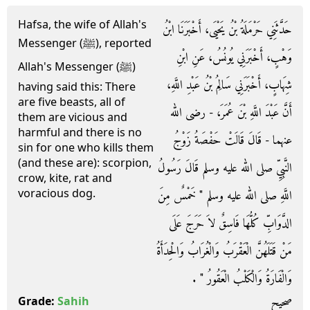
Hafsa, the wife of Allah's
حَدَّثَنِي حَرْمَلَةُ بْنُ يَحْيَى، أَخْبَرَنَا ابْنُ
Messenger (ﷺ), reported
وَهْبٍ، أَخْبَرَنِي يُونُسُ، عَنِ ابْنِ
Allah's Messenger (ﷺ)
شِهَابٍ، أَخْبَرَنِي سَالِمُ بْنُ عَبْدِ اللَّهِ،
having said this: There
are five beasts, all of
أَنَّ عَبْدَ اللَّهِ بْنَ عُمَرَ، - رضى الله
them are vicious and
harmful and there is no
عنهما - قَالَ قَالَتْ حَفْصَةُ زَوْجُ
sin for one who kills them
(and these are): scorpion,
النَّبِيِّ صلى الله عليه وسلم قَالَ رَسُولُ
crow, kite, rat and
voracious dog.
اللَّهِ صلى الله عليه وسلم ‏"‏ خَمْسٌ مِنَ
الدَّوَابِّ كُلُّهَا فَاسِقٌ لاَ حَرَجَ عَلَى
مَنْ قَتَلَهُنَّ الْعَقْرَبُ وَالْغُرَابُ وَالْحِدَأَةُ
وَالْفَارَةُ وَالْكَلْبُ الْعَقُورُ ‏"‏ ‏.‏
صحيح
Grade:
Sahih