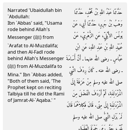
Narrated 'Ubaidullah bin
حَدَّثَنَا عَبْدُ اللَّهِ بْنُ مُحَمَّدٍ، حَدَّثَنَا
`Abdullah:
Ibn `Abbas' said, "Usama
وَهْبُ بْنُ جَرِيرٍ، حَدَّثَنَا أَبِي، عَنْ
rode behind Allah's
يُونُسَ الأَيْلِيِّ، عَنِ الزُّهْرِيِّ، عَنْ
Messenger (ﷺ) from
`Arafat to Al-Muzdalifa;
عُبَيْدِ اللَّهِ بْنِ عَبْدِ اللَّهِ، عَنِ ابْنِ
and then Al-Fadl rode
عَبَّاسٍ ـ رضى الله عنهما ـ أَنَّ أُسَامَةَ
behind Allah's Messenger
(ﷺ) from Al-Muzdalifa to
ـ رضى الله عنه ـ كَانَ رِدْفَ النَّبِيِّ
Mina." Ibn `Abbas added,
"Both of them said, 'The
صلى الله عليه وسلم مِنْ عَرَفَةَ إِلَى
Prophet kept on reciting
الْمُزْدَلِفَةِ، ثُمَّ أَرْدَفَ الْفَضْلَ مِنَ
Talbiya till he did the Rami
of Jamrat-Al-`Aqaba.' "
الْمُزْدَلِفَةِ إِلَى مِنًى‏.‏ قَالَ فَكِلاَهُمَا قَالَ
لَمْ يَزَلِ النَّبِيُّ صلى الله عليه وسلم
يُلَبِّي، حَتَّى رَمَى جَمْرَةَ الْعَقَبَةِ‏.‏